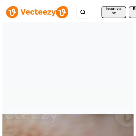
Inscreva-
E
se