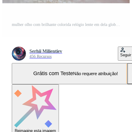
mulher olho com brilhante colorida relógio lente em dela globo ocular fechar-se imagem. falta do Tempo ou Tempo passagem de conceito Foto Pro
Serhii Milientiev
Seguir
456 Recursos
Grátis com Teste
Não requere atribuição!
Reimagine esta imagem