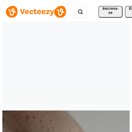
Inscreva-
E
se