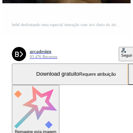
bebê desfrutando uma especial interação com avó cheio do alegria e ternura Foto Grátis
arcadesign
Seguir
93.476 Recursos
Download gratuito
Requere atribuição
Reimagine esta imagem