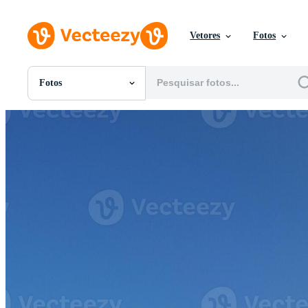
Vetores
Fotos
Fotos
Todas Imagens
Fotos
PNGs
PSDs
SVGs
Modelos
Vetores
Videos
Motion graphics
Imagens Editoriais
Eventos Editoriais