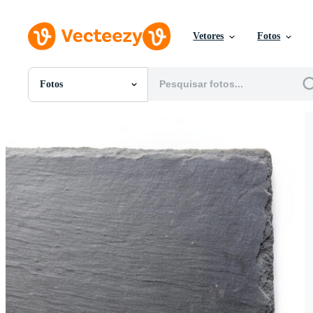
Vetores
Fotos
Fotos
Todas Imagens
Fotos
PNGs
PSDs
SVGs
Modelos
Vetores
Videos
Motion graphics
Imagens Editoriais
Eventos Editoriais