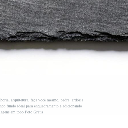
horia, arquitetura, faça você mesmo, pedra, ardósia
ranco fundo ideal para enquadramento e adicionando
magens em topo Foto Grátis