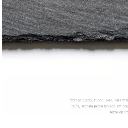
branco fundo, fundo, piso, casa mel
telha, ardósia pedra isolado em b
texto ou i