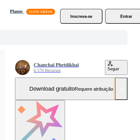
Planos
Inscreva-se
Entrar
Chanchai Phetdikhai
Seguir
6.570 Recursos
Download gratuito
Requere atribuição