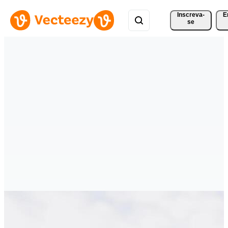
Inscreva-
E
se