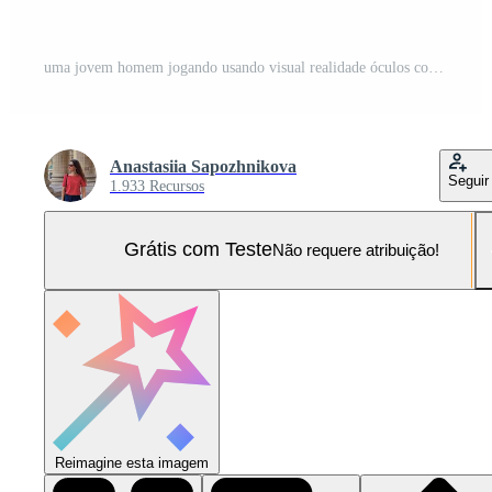
uma jovem homem jogando usando visual realidade óculos com olho adesivos. vr fone de ouvido óculos conectando metaverso com joysticks. futurista ciberespaço tecnologia, virtual digital meio Ambiente conceito Foto Pro
Anastasiia Sapozhnikova
Seguir
1.933 Recursos
Grátis com Teste
Não requere atribuição!
Reimagine esta imagem