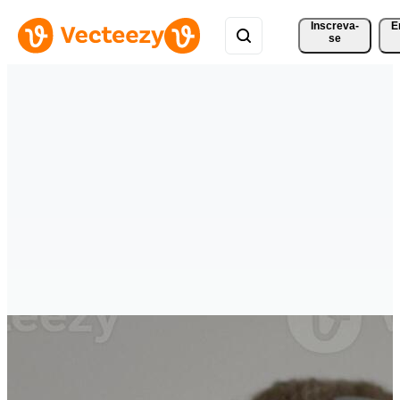
Inscreva-
E
se