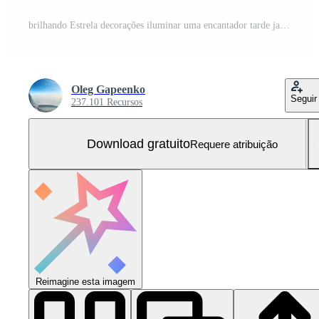
brilhando Estrela decorações iluminar uma encantador tarde jardim configuração com cintilante luzes Foto Grátis
Oleg Gapeenko
Seguir
237.101 Recursos
Download gratuito
Requere atribuição
Reimagine esta imagem