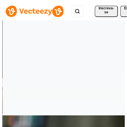
Inscreva-
E
se