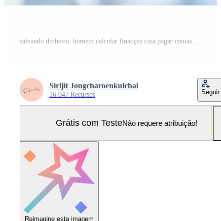
salvando dinheiro. homem calcular finanças casa pagar contas impostos poupança economia financeiro às casa e salvando dinheiro empilhamento moedas com calculadora Foto Pro
Sirijit Jongcharoenkulchai
Seguir
16.047 Recursos
Grátis com Teste
Não requere atribuição!
Reimagine esta imagem