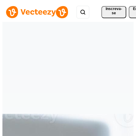
Inscreva-
E
se