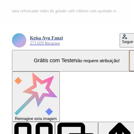
uma refrescante vidro do gelado café coberto com açoitado creme em uma de madeira mesa. Foto Pro
Keisa Ayu Fauzi
Seguir
273.029 Recursos
Grátis com Teste
Não requere atribuição!
Reimagine esta imagem