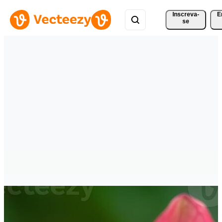
Inscreva-
E
se