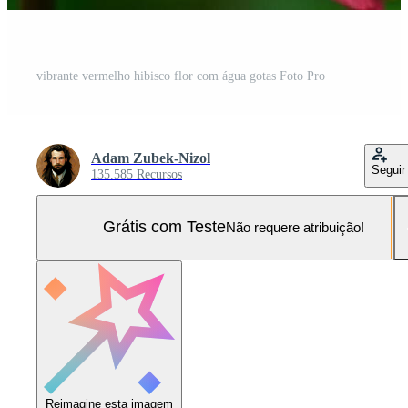
vibrante vermelho hibisco flor com água gotas Foto Pro
Adam Zubek-Nizol
Seguir
135.585 Recursos
Grátis com Teste
Não requere atribuição!
Reimagine esta imagem