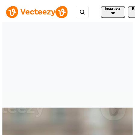
Inscreva-
E
se