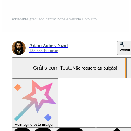
sorridente graduado dentro boné e vestido Foto Pro
Adam Zubek-Nizol
Seguir
135.585 Recursos
Grátis com Teste
Não requere atribuição!
Reimagine esta imagem