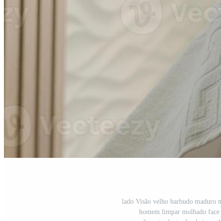
lado Visão velho barbudo maduro m
homem limpar molhado face 