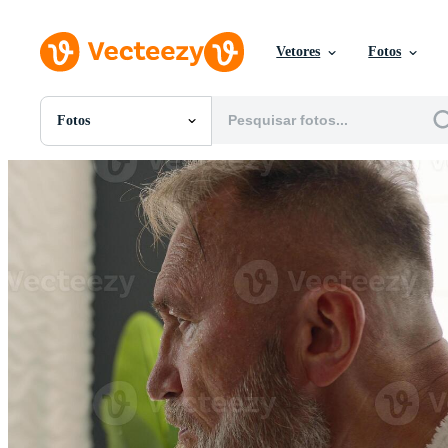
Vetores
Fotos
Fotos
Todas Imagens
Fotos
PNGs
PSDs
SVGs
Modelos
Vetores
Videos
Motion graphics
Imagens Editoriais
Eventos Editoriais