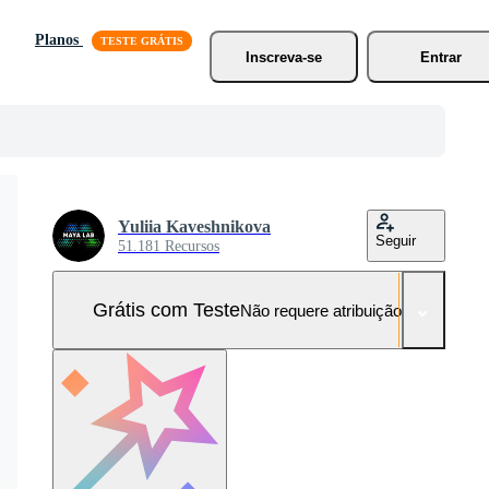
Planos
Inscreva-se
Entrar
Yuliia Kaveshnikova
Seguir
51.181 Recursos
Grátis com Teste
Não requere atribuição!