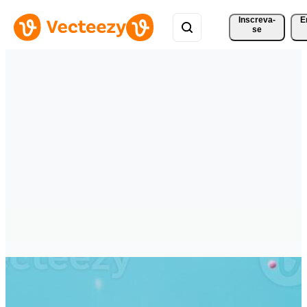
Inscreva-
E
se