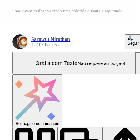
uma jovem mulher vestindo uma colorida dupatta e segurando uma vela durante vaisakhi orações Foto Pro
Sarawut Nirothon
Seguir
12.105 Recursos
Grátis com Teste
Não requere atribuição!
Reimagine esta imagem