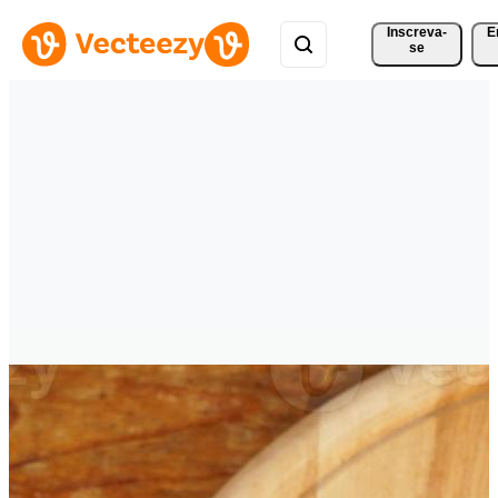
Inscreva-
E
se