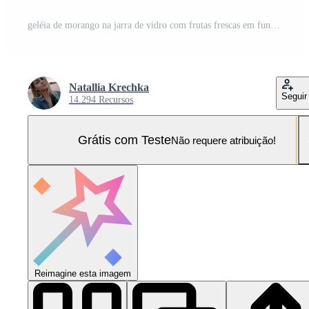
geléia de morango na jarra de vidro com frutas frescas em fundo de madeira Foto Pro
Natallia Krechka
Seguir
14.294 Recursos
Grátis com Teste
Não requere atribuição!
Reimagine esta imagem