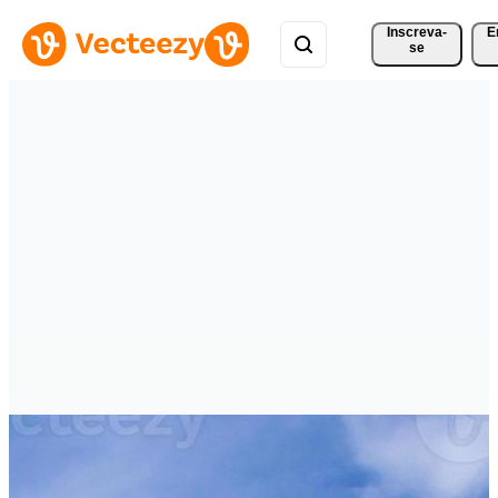
Inscreva-
E
se