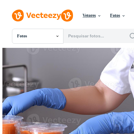
Vetores
Fotos
Fotos
Todas Imagens
Fotos
PNGs
PSDs
SVGs
Modelos
Vetores
Videos
Motion graphics
Imagens Editoriais
Eventos Editoriais