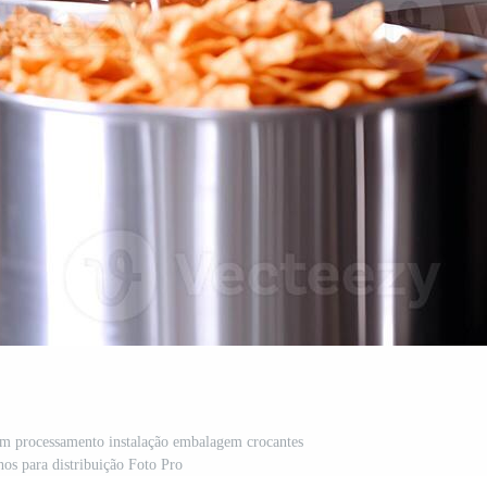
m processamento instalação embalagem crocantes
hos para distribuição Foto Pro