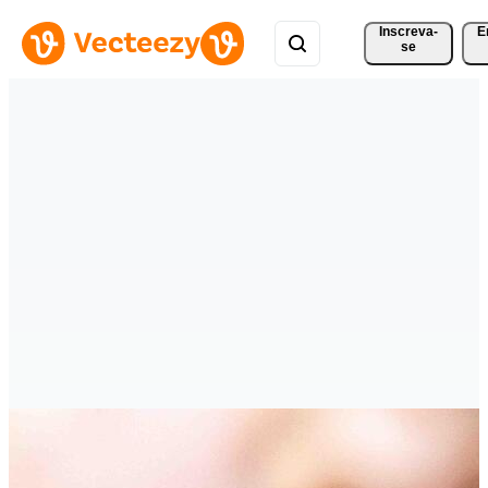
Inscreva-
E
se