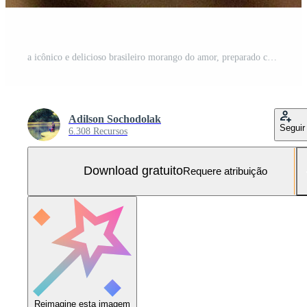
a icônico e delicioso brasileiro morango do amor, preparado com fresco morangos, branco brigadeiro e crocante caramelo em a superfície. morango Faz amor seletivo foco Foto Grátis
Adilson Sochodolak
Seguir
6.308 Recursos
Download gratuito
Requere atribuição
Reimagine esta imagem