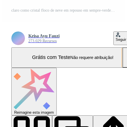
claro como cristal floco de neve em repouso em sempre-verde galhos no meio uma Nevado panorama com suave queda neve Foto Pro
Keisa Ayu Fauzi
Seguir
273.029 Recursos
Grátis com Teste
Não requere atribuição!
Reimagine esta imagem