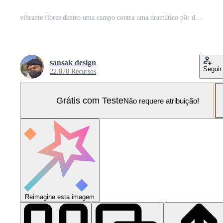
vibrante flores dentro uma campo contra uma dramático pôr do sol céu com temperamental nuvens criando a encantador atmosfera do natureza Foto Pro
sansak design
Seguir
22.878 Recursos
Grátis com Teste
Não requere atribuição!
Reimagine esta imagem