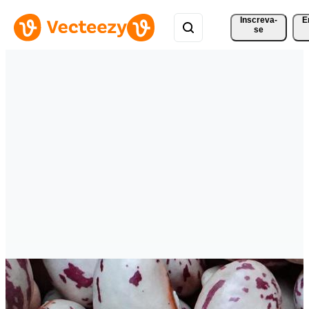
Inscreva-
E
se