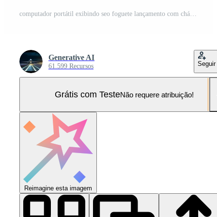
computador portátil exibindo seo foguete lançamento com chá copo e papelaria para marketing conceitos Foto Pro
Generative AI
Seguir
61.599 Recursos
Grátis com Teste
Não requere atribuição!
Reimagine esta imagem