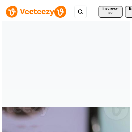
Inscreva-
E
se