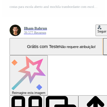
costas para escola aberto azul mochila transbordante com escola suprimentos em de madeira escrivaninha pronto para Aprendendo Foto Pro
Ilham Bahrun
Seguir
39.577 Recursos
Grátis com Teste
Não requere atribuição!
Reimagine esta imagem