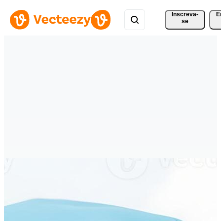
Inscreva-
E
se