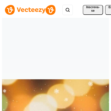
Inscreva-
E
se