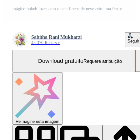
mágico bokeh luzes com queda flocos de neve crio uma festivo, sonhadores feriado atmosfera perfeito para inverno celebrações e Novo ano. Foto Grátis
Sabitha Rani Mukharzi
Seguir
45.370 Recursos
Download gratuito
Requere atribuição
Reimagine esta imagem