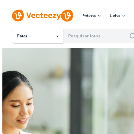
Vetores
Fotos
Fotos
Todas Imagens
Fotos
PNGs
PSDs
SVGs
Modelos
Vetores
Videos
Motion graphics
Imagens Editoriais
Eventos Editoriais