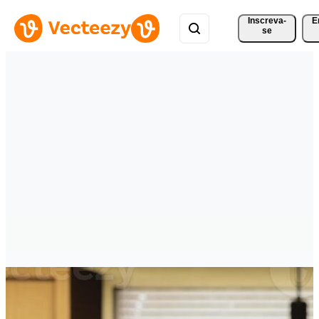
Inscreva-
E
se