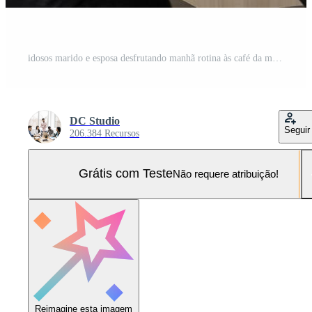
idosos marido e esposa desfrutando manhã rotina às café da manhã mesa, servindo café juntos e saudável refeição. sincero momento do feliz vínculo e natural estilo de vida durante aposentadoria. Foto Pro
DC Studio
Seguir
206.384 Recursos
Grátis com Teste
Não requere atribuição!
Reimagine esta imagem