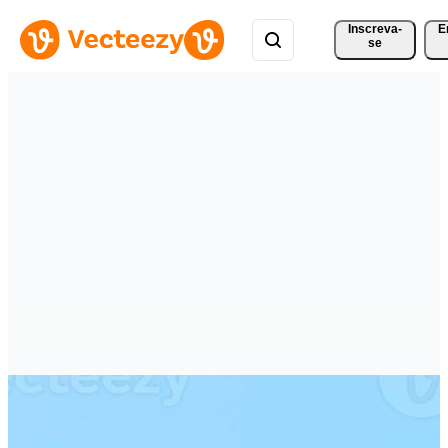
Inscreva-
E
se