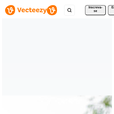
Inscreva-
E
se