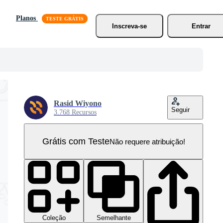
Planos
Inscreva-se
Entrar
Rasid Wiyono
Seguir
3.768 Recursos
Grátis com Teste
Não requere atribuição!
Coleção
Semelhante