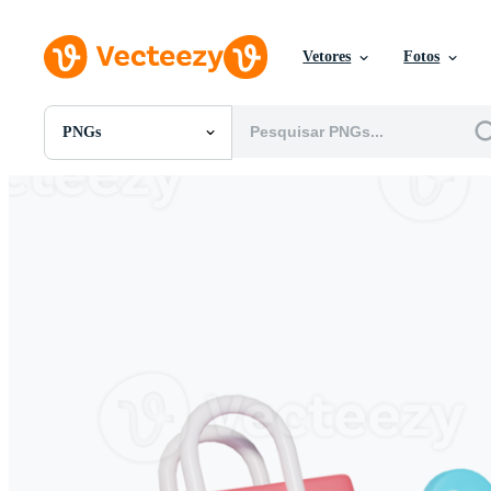
Vetores
Fotos
PNGs
Todas Imagens
Fotos
PNGs
PSDs
SVGs
Modelos
Vetores
Videos
Motion graphics
Imagens Editoriais
Eventos Editoriais