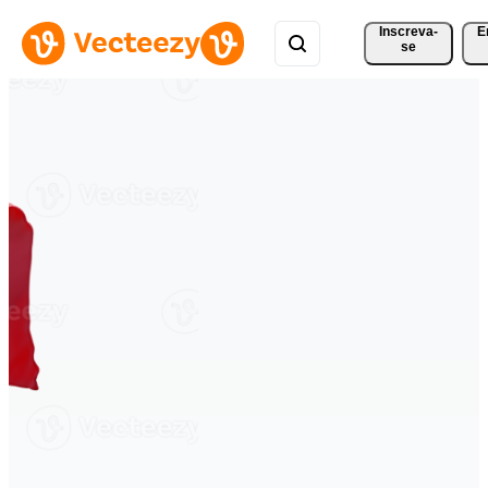
Inscreva-
E
se