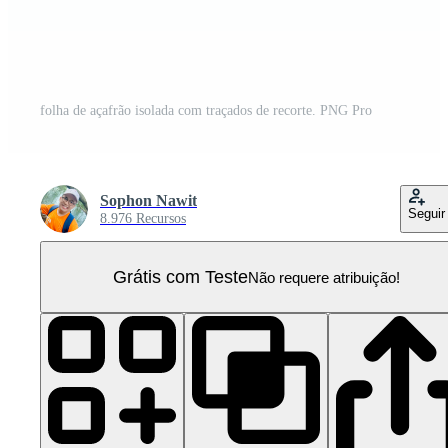
folha de açafrão isolada com traçados de recorte. PNG Pro
Sophon Nawit
Seguir
8.976 Recursos
Grátis com Teste
Não requere atribuição!