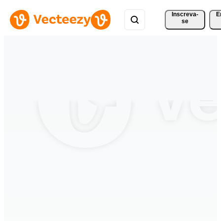
Inscreva-
E
se