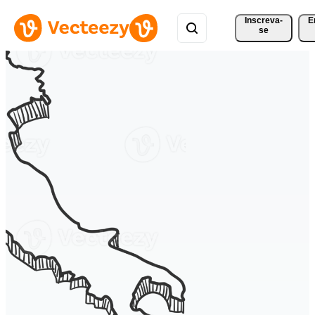
Inscreva-
E
se