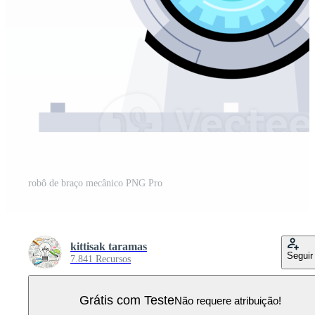
robô de braço mecânico PNG Pro
kittisak taramas
Seguir
7.841 Recursos
Grátis com Teste
Não requere atribuição!