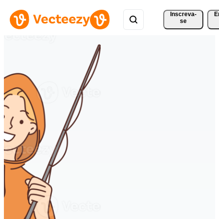
Inscreva-
E
se