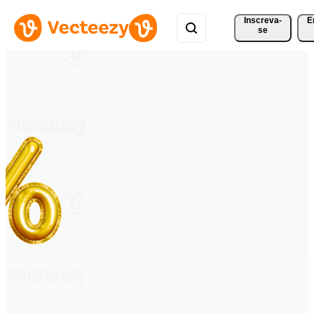
Inscreva-
E
se