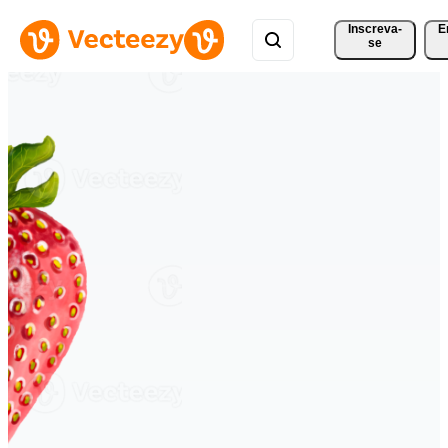
Inscreva-
E
se