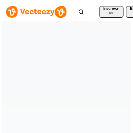
Inscreva-
E
se