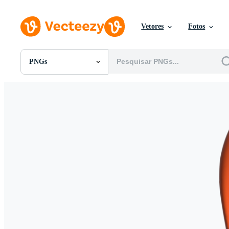
Vetores
Fotos
PNGs
Todas Imagens
Fotos
PNGs
PSDs
SVGs
Modelos
Vetores
Videos
Motion graphics
Imagens Editoriais
Eventos Editoriais