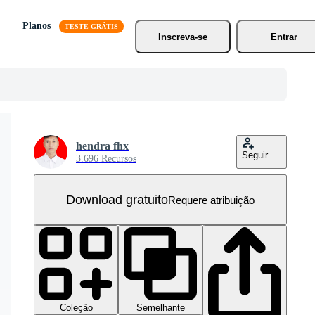
Planos
Inscreva-se
Entrar
hendra fhx
Seguir
3.696 Recursos
Download gratuito
Requere atribuição
Coleção
Semelhante