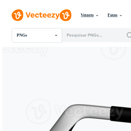
Vetores
Fotos
PNGs
Todas Imagens
Fotos
PNGs
PSDs
SVGs
Modelos
Vetores
Videos
Motion graphics
Imagens Editoriais
Eventos Editoriais