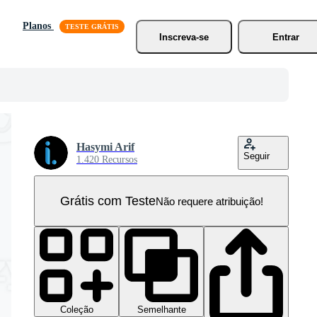
Planos
Inscreva-se
Entrar
Hasymi Arif
Seguir
1.420 Recursos
Grátis com Teste
Não requere atribuição!
Coleção
Semelhante