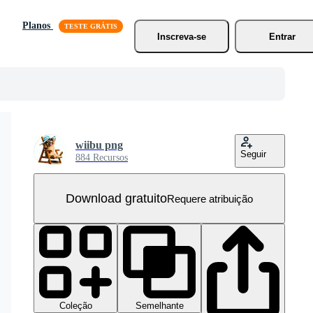
Planos
Inscreva-se
Entrar
wiibu png
Seguir
884 Recursos
Download gratuito
Requere atribuição
Coleção
Semelhante