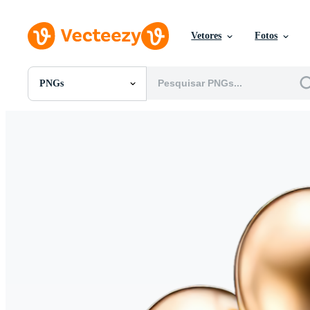
Vetores
Fotos
PNGs
Todas Imagens
Fotos
PNGs
PSDs
SVGs
Modelos
Vetores
Videos
Motion graphics
Imagens Editoriais
Eventos Editoriais