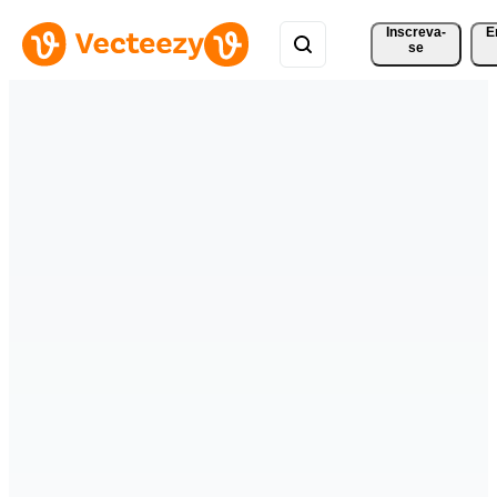
Inscreva-
E
se