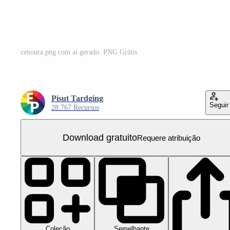
cenoura png com ai gerado. PNG Grátis
Pisut Tardging
Seguir
28.767 Recursos
Download gratuito
Requere atribuição
Coleção
Semelhante