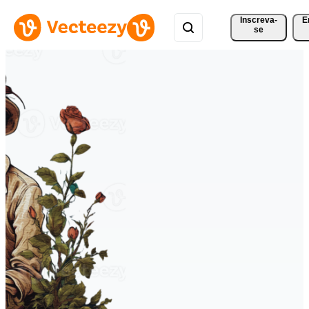
Inscreva-
E
se