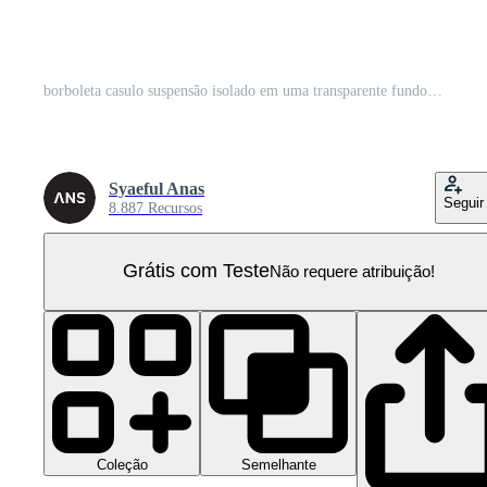
borboleta casulo suspensão isolado em uma transparente fundo PNG Pro
Syaeful Anas
Seguir
8.887 Recursos
Grátis com Teste
Não requere atribuição!
Coleção
Semelhante