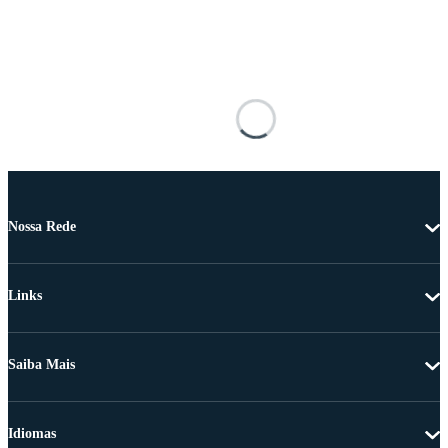
Nossa Rede
Links
Saiba Mais
Idiomas