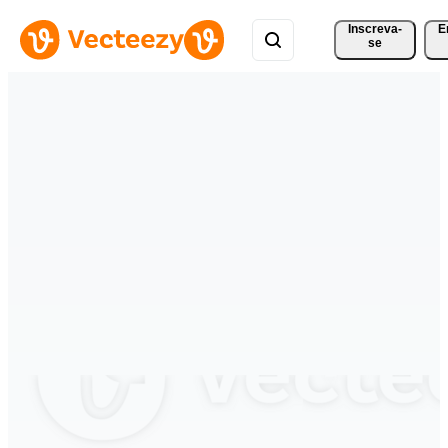
Inscreva-
E
se