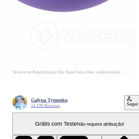
3d inverno Renderização lilás Natal bola ícone. realista esfera transparente png. feriado brinquedo para abeto árvore. feriado ilustração PNG Pro
Galyna Tymonko
Seguir
14.199 Recursos
Grátis com Teste
Não requere atribuição!