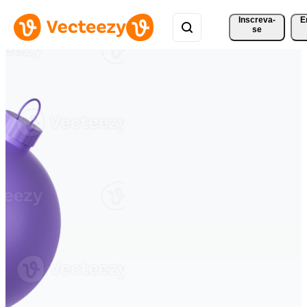
Inscreva-
E
se