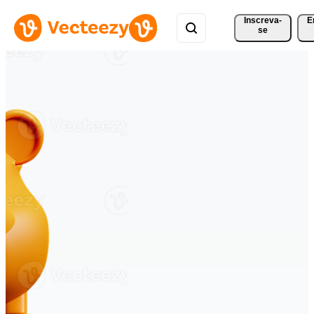
Inscreva-
E
se