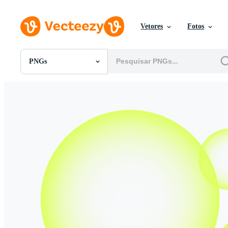
Vetores
Fotos
PNGs
Todas Imagens
Fotos
PNGs
PSDs
SVGs
Modelos
Vetores
Videos
Motion graphics
Imagens Editoriais
Eventos Editoriais