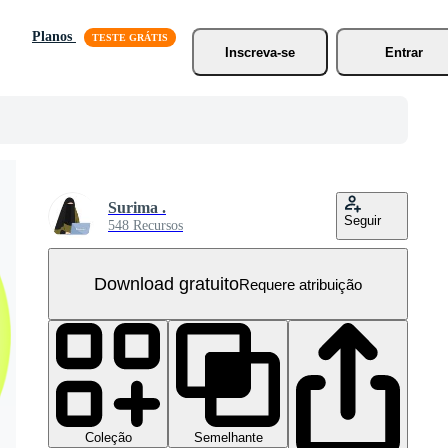
Planos
Inscreva-se
Entrar
Surima .
Seguir
548 Recursos
Download gratuito
Requere atribuição
Coleção
Semelhante