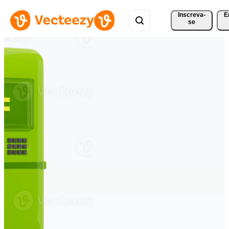
Inscreva-
E
se