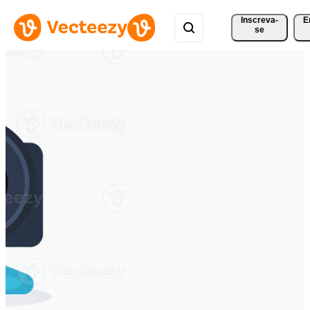
Inscreva-
E
se