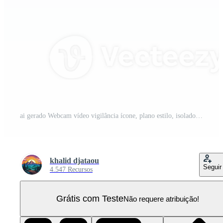
ai gerado Webcam vídeo vigilância ícone, plano estilo, isolado em transparente fundo PNG Pro
khalid djataou
Seguir
4.547 Recursos
Grátis com Teste
Não requere atribuição!